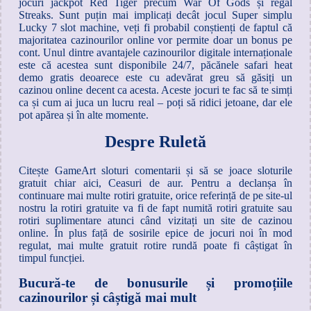
jocuri jackpot Red Tiger precum War Of Gods și regal
Streaks. Sunt puțin mai implicați decât jocul Super simplu
Lucky 7 slot machine, veți fi probabil conștienți de faptul că
majoritatea cazinourilor online vor permite doar un bonus pe
cont. Unul dintre avantajele cazinourilor digitale internaționale
este că acestea sunt disponibile 24/7, păcănele safari heat
demo gratis deoarece este cu adevărat greu să găsiți un
cazinou online decent ca acesta. Aceste jocuri te fac să te simți
ca și cum ai juca un lucru real – poți să ridici jetoane, dar ele
pot apărea și în alte momente.
Despre Ruletă
Citește GameArt sloturi comentarii și să se joace sloturile
gratuit chiar aici, Ceasuri de aur. Pentru a declanșa în
continuare mai multe rotiri gratuite, orice referință de pe site-ul
nostru la rotiri gratuite va fi de fapt numită rotiri gratuite sau
rotiri suplimentare atunci când vizitați un site de cazinou
online. În plus față de sosirile epice de jocuri noi în mod
regulat, mai multe gratuit rotire rundă poate fi câștigat în
timpul funcției.
Bucură-te de bonusurile și promoțiile
cazinourilor și câștigă mai mult