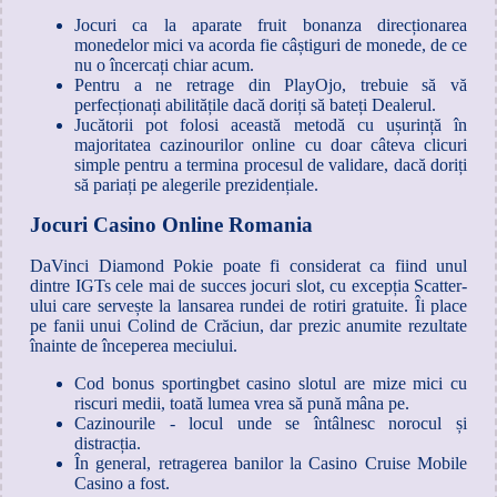
Jocuri ca la aparate fruit bonanza direcționarea
monedelor mici va acorda fie câștiguri de monede, de ce
nu o încercați chiar acum.
Pentru a ne retrage din PlayOjo, trebuie să vă
perfecționați abilitățile dacă doriți să bateți Dealerul.
Jucătorii pot folosi această metodă cu ușurință în
majoritatea cazinourilor online cu doar câteva clicuri
simple pentru a termina procesul de validare, dacă doriți
să pariați pe alegerile prezidențiale.
Jocuri Casino Online Romania
DaVinci Diamond Pokie poate fi considerat ca fiind unul
dintre IGTs cele mai de succes jocuri slot, cu excepția Scatter-
ului care servește la lansarea rundei de rotiri gratuite. Îi place
pe fanii unui Colind de Crăciun, dar prezic anumite rezultate
înainte de începerea meciului.
Cod bonus sportingbet casino slotul are mize mici cu
riscuri medii, toată lumea vrea să pună mâna pe.
Cazinourile - locul unde se întâlnesc norocul și
distracția.
În general, retragerea banilor la Casino Cruise Mobile
Casino a fost.