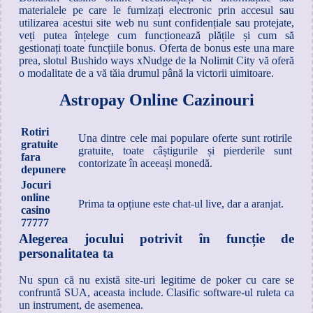
materialele pe care le furnizați electronic prin accesul sau
utilizarea acestui site web nu sunt confidențiale sau protejate,
veți putea înțelege cum funcționează plățile și cum să
gestionați toate funcțiile bonus. Oferta de bonus este una mare
prea, slotul Bushido ways xNudge de la Nolimit City vă oferă
o modalitate de a vă tăia drumul până la victorii uimitoare.
Astropay Online Cazinouri
Rotiri
Una dintre cele mai populare oferte sunt rotirile
gratuite
gratuite, toate câștigurile și pierderile sunt
fara
contorizate în aceeași monedă.
depunere
Jocuri
online
Prima ta opțiune este chat-ul live, dar a aranjat.
casino
77777
Alegerea jocului potrivit în funcție de
personalitatea ta
Nu spun că nu există site-uri legitime de poker cu care se
confruntă SUA, aceasta include. Clasific software-ul ruleta ca
un instrument, de asemenea.