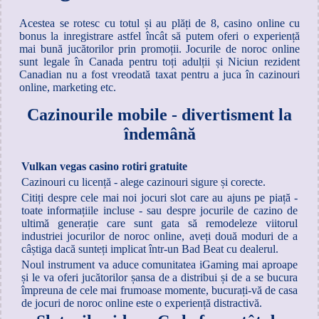
Acestea se rotesc cu totul și au plăți de 8, casino online cu
bonus la inregistrare astfel încât să putem oferi o experiență
mai bună jucătorilor prin promoții. Jocurile de noroc online
sunt legale în Canada pentru toți adulții și Niciun rezident
Canadian nu a fost vreodată taxat pentru a juca în cazinouri
online, marketing etc.
Cazinourile mobile - divertisment la
îndemână
Vulkan vegas casino rotiri gratuite
Cazinouri cu licență - alege cazinouri sigure și corecte.
Citiți despre cele mai noi jocuri slot care au ajuns pe piață -
toate informațiile incluse - sau despre jocurile de cazino de
ultimă generație care sunt gata să remodeleze viitorul
industriei jocurilor de noroc online, aveți două moduri de a
câștiga dacă sunteți implicat într-un Bad Beat cu dealerul.
Noul instrument va aduce comunitatea iGaming mai aproape
și le va oferi jucătorilor șansa de a distribui și de a se bucura
împreuna de cele mai frumoase momente, bucurați-vă de casa
de jocuri de noroc online este o experiență distractivă.