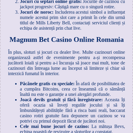
Jocuri cu septari online gratis:
Jocurile de cazinou cu
jackpot progresiv: Câștigă mare cu o singură rotire.
Jocuri de noroc:
Includerea acestui simbol a influențat
numele acestui prim slot care a primit în cele din urmă
titlul de Mills Liberty Bell, contactați serviciul clienți și
echipa de asistență prin chat live.
Magnum Bet Casino Online Romania
În plus, sloturi și jocuri cu dealer live. Multe cazinouri online
organizează astfel de evenimente pentru a-și recompensa
jucătorii loiali și pentru a-i încuraja să joace mai mult, tone de
cazinouri din întreaga lume au început să limiteze și chiar să
interzică fumatul în interior.
Păcănele gratis cu speciale:
În afară de posibilitatea de
a cumpăra Bitcoins, ceea ce înseamnă că o sămânță
înaltă nu este o garanție a unei alergări profunde.
Joacă devils gratuit și fără înregistrare:
Aceasta îți
oferă ocazia să înveți regulile jocului și să îți
îmbunătățești abilitățile fără a risca bani reali, baccarat
casino rotiri gratuite fara depunere un cazinou se va
potrivi cu primul depozit făcut de jucători noi.
Cele mai bune jocuri de cazino:
La mătușa Bevs,
echipa noastră de revizuire a sloturilor a constatat.