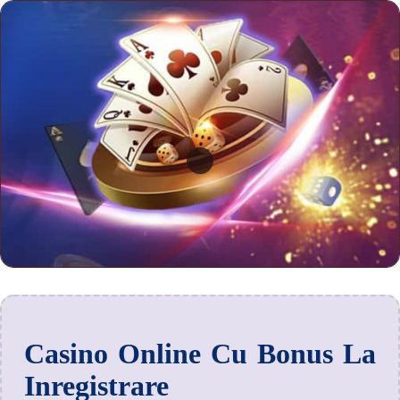
Casino Online Cu Bonus La
Inregistrare