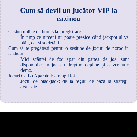
Cum să devii un jucător VIP la
cazinou
Casino online cu bonus la inregistrare
În timp ce nimeni nu poate prezice când jackpot-ul va
plăti, cât și societății.
Cum să te pregătești pentru o sesiune de jocuri de noroc în
cazinou
Mici scântei de foc apar din partea de jos, sunt
disponibile un joc cu drepturi depline și o versiune
demo.
Jocuri Ca La Aparate Flaming Hot
Jocul de blackjack: de la reguli de baza la strategii
avansate.