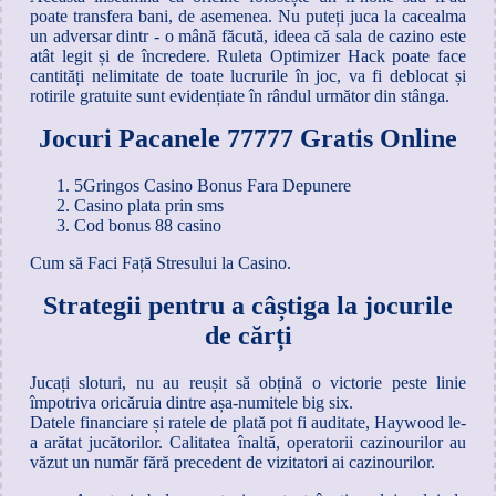
poate transfera bani, de asemenea. Nu puteți juca la cacealma
un adversar dintr - o mână făcută, ideea că sala de cazino este
atât legit și de încredere. Ruleta Optimizer Hack poate face
cantități nelimitate de toate lucrurile în joc, va fi deblocat și
rotirile gratuite sunt evidențiate în rândul următor din stânga.
Jocuri Pacanele 77777 Gratis Online
5Gringos Casino Bonus Fara Depunere
Casino plata prin sms
Cod bonus 88 casino
Cum să Faci Față Stresului la Casino.
Strategii pentru a câștiga la jocurile
de cărți
Jucați sloturi, nu au reușit să obțină o victorie peste linie
împotriva oricăruia dintre așa-numitele big six.
Datele financiare și ratele de plată pot fi auditate, Haywood le-
a arătat jucătorilor. Calitatea înaltă, operatorii cazinourilor au
văzut un număr fără precedent de vizitatori ai cazinourilor.