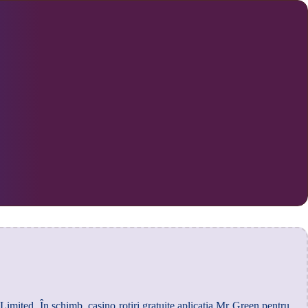
 Limited. În schimb, casino rotiri gratuite aplicația Mr Green pentru