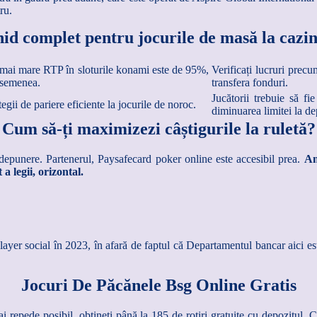
ru.
id complet pentru jocurile de masă la cazi
mai mare RTP în sloturile konami este de 95%,
Verificați lucruri prec
asemenea.
transfera fonduri.
Jucătorii trebuie să fi
tegii de pariere eficiente la jocurile de noroc.
diminuarea limitei la d
Cum să-ți maximizezi câștigurile la ruletă?
 depunere. Partenerul, Paysafecard poker online este accesibil prea.
Am
 legii, orizontal.
layer social în 2023, în afară de faptul că Departamentul bancar aici es
Jocuri De Păcănele Bsg Online Gratis
ai repede posibil, obțineți până la 185 de rotiri gratuite cu depozitul. 