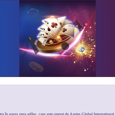
ntra în gaura prea adânc, care este operat de Aspire Global International