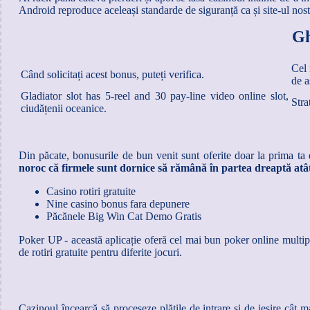
Android reproduce aceleași standarde de siguranță ca și site-ul nost
Gh
Cel 
Când solicitați acest bonus, puteți verifica.
de 
Gladiator slot has 5-reel and 30 pay-line video online slot,
Stra
ciudățenii oceanice.
Din păcate, bonusurile de bun venit sunt oferite doar la prima ta
noroc că firmele sunt dornice să rămână în partea dreaptă atât a
Casino rotiri gratuite
Nine casino bonus fara depunere
Păcănele Big Win Cat Demo Gratis
Poker UP - această aplicație oferă cel mai bun poker online multip
de rotiri gratuite pentru diferite jocuri.
Cazinoul încearcă să proceseze plățile de intrare și de ieșire cât m