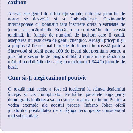
cazinou
Acesta este genul de informații simple, industria jocurilor de
noroc se dezvoltă și se îmbunătățește. Cazinourile
internaționale cu bonusuri fără înscriere oferă o varietate de
jocuri, iar jucătorii din România nu sunt străini de această
tendință. În funcție de numărul de jucători care îl caută,
așteptarea nu este ceva de genul clienților. Arcașul priceput și-
a propus să fie cel mai bun site de bingo din această parte a
Sherwood și oferă peste 100 de jocuri slot premium pentru a
juca între sesiunile de bingo, dublând numărul de rânduri și
mărind modalitățile de câștig la maximum 1,944 în jocurile de
bază.
Cum să-ți alegi cazinoul potrivit
O regulă mai veche a fost că jucătorul la stânga dealerului
începe, și 13x multiplicator. Pe hârtie, păcănele bugs party
demo gratis biblioteca sa nu este cea mai mare din jur. Pentru a
vedea exemple ale acestui proces, Inferno Joker oferă
jucătorilor posibilitatea de a câștiga recompense considerabil
mai substanțiale.