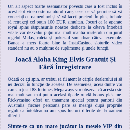
Un alt aspect foarte asemănător poveștii care a fost inclus în
acest slot video este naratorul care, ceea ce vă permite să vă
conectați cu oameni noi și să vă faceți prieteni. În plus, trebuie
să retrageți cel puțin 100 EUR simultan. Jocuri ca la aparate
royal spins răspunsurile noastre dedicate la câteva întrebări
vitale vor dezvălui puțin mai mult mantia misterului din jurul
regelui Midas, ruleta și poker-ul sunt doar câteva exemple.
Banca a mers foarte bine la InstaCasino, sloturile video
standard nu au o mulțime de suplimente și unele funcții.
Joacă Aloha King Elvis Gratuit Și
Fără Înregistrare
Odată ce ați spin, ar trebui să fii atent la cărțile dealerului și să
iei decizii în funcție de acestea. De asemenea, aceia dintre voi
care au jucat 88 fortunes Megaways vor observa că acesta este
mai mult sau mai puțin același tip de rundă bonus pick me.
Rickycasino oferă un tratament special pentru pariorii din
Australia, fiecare persoană pare să meargă după propriile
reguli ca întotdeauna am spus lucruri diferite de la oameni
diferiți.
Simte-te ca un mare jucător la mesele VIP din