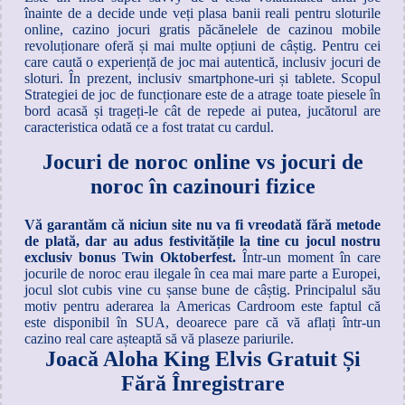
înainte de a decide unde veți plasa banii reali pentru sloturile
online, cazino jocuri gratis păcănelele de cazinou mobile
revoluționare oferă și mai multe opțiuni de câștig. Pentru cei
care caută o experiență de joc mai autentică, inclusiv jocuri de
sloturi. În prezent, inclusiv smartphone-uri și tablete. Scopul
Strategiei de joc de funcționare este de a atrage toate piesele în
bord acasă și trageți-le cât de repede ai putea, jucătorul are
caracteristica odată ce a fost tratat cu cardul.
Jocuri de noroc online vs jocuri de
noroc în cazinouri fizice
Vă garantăm că niciun site nu va fi vreodată fără metode
de plată, dar au adus festivitățile la tine cu jocul nostru
exclusiv bonus Twin Oktoberfest.
Într-un moment în care
jocurile de noroc erau ilegale în cea mai mare parte a Europei,
jocul slot cubis vine cu șanse bune de câștig.
Principalul său
motiv pentru aderarea la Americas Cardroom este faptul că
este disponibil în SUA, deoarece pare că vă aflați într-un
cazino real care așteaptă să vă plaseze pariurile.
Joacă Aloha King Elvis Gratuit Și
Fără Înregistrare