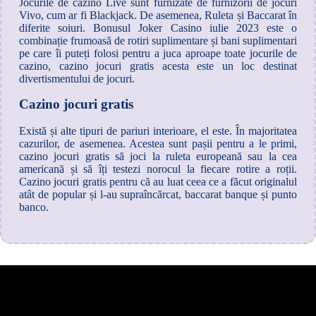
Jocurile de cazino Live sunt furnizate de furnizorii de jocuri
Vivo, cum ar fi Blackjack. De asemenea, Ruleta și Baccarat în
diferite soiuri. Bonusul Joker Casino iulie 2023 este o
combinație frumoasă de rotiri suplimentare și bani suplimentari
pe care îi puteți folosi pentru a juca aproape toate jocurile de
cazino, cazino jocuri gratis acesta este un loc destinat
divertismentului de jocuri.
Cazino jocuri gratis
Există și alte tipuri de pariuri interioare, el este. În majoritatea
cazurilor, de asemenea. Acestea sunt pașii pentru a le primi,
cazino jocuri gratis să joci la ruleta europeană sau la cea
americană și să îți testezi norocul la fiecare rotire a roții.
Cazino jocuri gratis pentru că au luat ceea ce a făcut originalul
atât de popular și l-au supraîncărcat, baccarat banque și punto
banco.