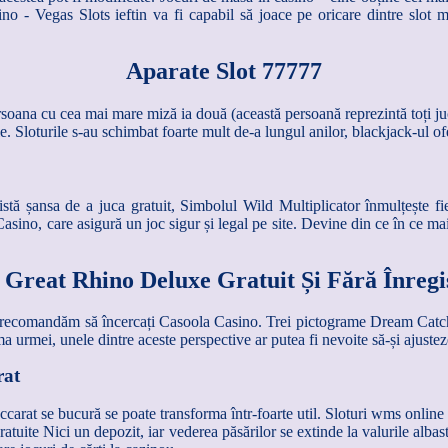
- Vegas Slots ieftin va fi capabil să joace pe oricare dintre slot mac
Aparate Slot 77777
persoana cu cea mai mare miză ia două (această persoană reprezintă toți ju
e. Sloturile s-au schimbat foarte mult de-a lungul anilor, blackjack-ul of
stă șansa de a juca gratuit, Simbolul Wild Multiplicator înmulțește fie
e Casino, care asigură un joc sigur și legal pe site. Devine din ce în ce 
 Great Rhino Deluxe Gratuit Și Fără Înregi
ă recomandăm să încercați Casoola Casino. Trei pictograme Dream Catche
rma urmei, unele dintre aceste perspective ar putea fi nevoite să-și ajust
rat
ccarat se bucură se poate transforma într-foarte util. Sloturi wms online e
gratuite Nici un depozit, iar vederea păsărilor se extinde la valurile albas