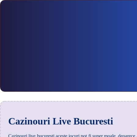
Cazinouri Live Bucuresti
Cazinouri live bucuresti aceste jocuri pot fi super moale, deoarece 