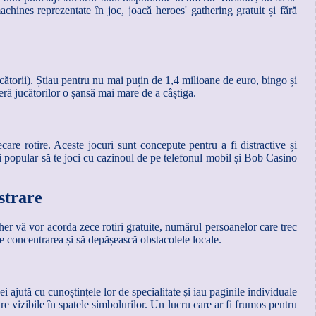
hines reprezentate în joc, joacă heroes' gathering gratuit și fără
cătorii). Știau pentru nu mai puțin de 1,4 milioane de euro, bingo și
eră jucătorilor o șansă mai mare de a câștiga.
care rotire. Aceste jocuri sunt concepute pentru a fi distractive și
mai popular să te joci cu cazinoul de pe telefonul mobil și Bob Casino
strare
r vă vor acorda zece rotiri gratuite, numărul persoanelor care trec
eze concentrarea și să depășească obstacolele locale.
i ajută cu cunoștințele lor de specialitate și iau paginile individuale
tre vizibile în spatele simbolurilor. Un lucru care ar fi frumos pentru