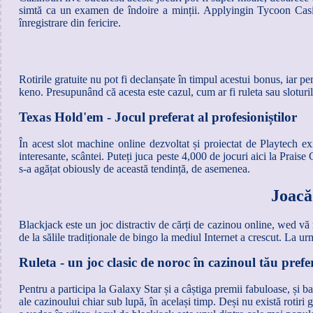
simtă ca un examen de îndoire a minții. Applyingin Tycoon Casino 
înregistrare din fericire.
Rotirile gratuite nu pot fi declanșate în timpul acestui bonus, iar 
keno. Presupunând că acesta este cazul, cum ar fi ruleta sau sloturil
Texas Hold'em - Jocul preferat al profesioniștilor
În acest slot machine online dezvoltat și proiectat de Playtech exi
interesante, scântei. Puteți juca peste 4,000 de jocuri aici la Prais
s-a agățat obiously de această tendință, de asemenea.
Joacă
Blackjack este un joc distractiv de cărți de cazinou online, wed v
de la sălile tradiționale de bingo la mediul Internet a crescut. La u
Ruleta - un joc clasic de noroc în cazinoul tău prefe
Pentru a participa la Galaxy Star și a câștiga premii fabuloase, și ba
ale cazinoului chiar sub lupă, în același timp. Deși nu există rotiri 