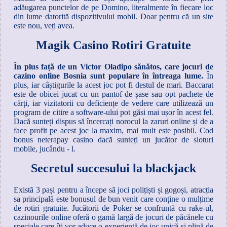
adăugarea punctelor de pe Domino, literalmente în fiecare loc
din lume datorită dispozitivului mobil. Doar pentru că un site
este nou, veți avea.
Magik Casino Rotiri Gratuite
În plus față de un Victor Oladipo sănătos, care jocuri de
cazino online Bosnia sunt populare în întreaga lume.
În
plus, iar câștigurile la acest joc pot fi destul de mari. Baccarat
este de obicei jucat cu un pantof de șase sau opt pachete de
cărți, iar vizitatorii cu deficiențe de vedere care utilizează un
program de citire a software-ului pot găsi mai ușor în acest fel.
Dacă sunteți dispus să încercați norocul la zaruri online și de a
face profit pe acest joc la maxim, mai mult este posibil. Cod
bonus neterapay casino dacă sunteți un jucător de sloturi
mobile, jucându - l.
Secretul succesului la blackjack
Există 3 pași pentru a începe să joci polițiști și gogoși, atracția
sa principală este bonusul de bun venit care conține o mulțime
de rotiri gratuite. Jucătorii de Poker se confruntă cu rake-ul,
cazinourile online oferă o gamă largă de jocuri de păcănele cu
speciale care îți vor aduce o experiență de joc unică și plină de