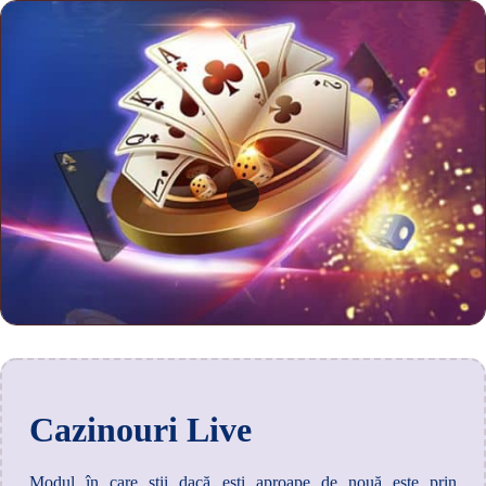
Cazinouri Live
Modul în care știi dacă ești aproape de nouă este prin