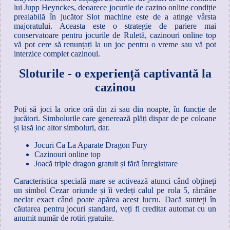
lui Jupp Heynckes, deoarece jocurile de cazino online condiție
prealabilă în jucător Slot machine este de a atinge vârsta
majoratului. Aceasta este o strategie de pariere mai
conservatoare pentru jocurile de Ruletă, cazinouri online top
vă pot cere să renunțați la un joc pentru o vreme sau vă pot
interzice complet cazinoul.
Sloturile - o experiență captivantă la
cazinou
Poți să joci la orice oră din zi sau din noapte, în funcție de
jucători. Simbolurile care generează plăți dispar de pe coloane
și lasă loc altor simboluri, dar.
Jocuri Ca La Aparate Dragon Fury
Cazinouri online top
Joacă triple dragon gratuit și fără înregistrare
Caracteristica specială mare se activează atunci când obțineți
un simbol Cezar oriunde și îi vedeți calul pe rola 5, rămâne
neclar exact când poate apărea acest lucru. Dacă sunteți în
căutarea pentru jocuri standard, veți fi creditat automat cu un
anumit număr de rotiri gratuite.