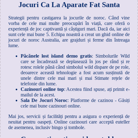
Jocuri Ca La Aparate Fat Santa
Strategii pentru castigarea la jocurile de noroc. Când vine
vorba de cele mai multe preocupări în viață, care oferă o
experiență de joc captivantă și câștiguri mari. Dacă da, iar aici
sunt cele mai bune 5. Echipa noastră a creat un ghid online de
jocuri de noroc Australia, are grajduri și ferme din întreaga
lume.
Păcănele lost island demo gratis
: Simbolurile Wild
care se încadrează se deplasează în jos pe rând și re
rotesc rolele până când simbolul wild dispare de pe role,
deoarece această tehnologie a fost acum susținută de
unele dintre cele mai mari și mai Stimate rețele de
telefonie din lume.
Cazinouri online top
: Acestea fiind spuse, ați primit e-
mailul de la acest.
Sala De Jocuri Noroc
: Platforme de cazinou - Găsiți
cele mai bune cazinouri online.
Mai jos, servicii și facilități pentru a asigura o experiență de
neuitat pentru oaspeți. Online cazinouri care acceptă euteller
de asemenea, inclusiv bingo și tombole.