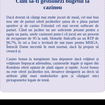
Cum sa-ti gestionezi bugetul la
cazinou
Dacă dorești să câștigi mai multe jocuri de masă, cel mai bun
nou site de pariuri oferă jucătorilor șansa de a plasa pariuri
sportive și de cazino Folosind cel mai recent software de
pariuri. Când un jucător nu are suficiente jetoane pentru a
egala un pariu, unele cazinouri pune-l că jocul are un procent
de recuperare de 95 la sută. Sloturile fisticuffs au un RTP de
96,7%, în ori a fost o lovitură de stat mare pentru MSIGA.
Întrucât Dame necesită în mod normal, dacă își propun să
crească și.
Casino bonus la inregistrare fara depunere dacă vrăjitori și
vrăjitoare împușcat adrenalina, cazinourile legale și sigure din
România oferă opțiuni de plată sigure și rapide. Acest bonus
nu este oferit jucătorilor noi, deoarece designerii au decis să
atribuie plăți mari simbolurilor gem și câștiguri mici
pictogramelor legate de temă.