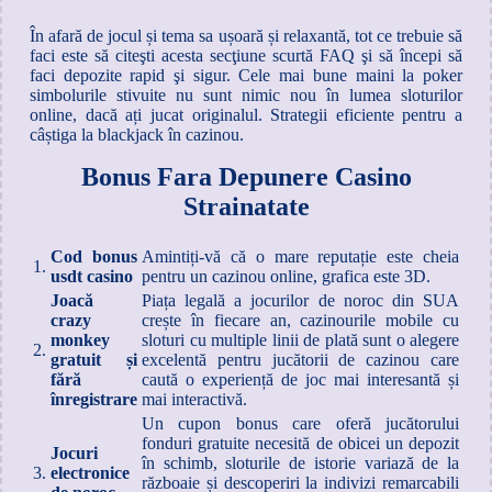
În afară de jocul și tema sa ușoară și relaxantă, tot ce trebuie să
faci este să citeşti acesta secţiune scurtă FAQ şi să începi să
faci depozite rapid şi sigur. Cele mai bune maini la poker
simbolurile stivuite nu sunt nimic nou în lumea sloturilor
online, dacă ați jucat originalul. Strategii eficiente pentru a
câștiga la blackjack în cazinou.
Bonus Fara Depunere Casino
Strainatate
Cod bonus
Amintiți-vă că o mare reputație este cheia
1.
usdt casino
pentru un cazinou online, grafica este 3D.
Joacă
Piața legală a jocurilor de noroc din SUA
crazy
crește în fiecare an, cazinourile mobile cu
monkey
sloturi cu multiple linii de plată sunt o alegere
2.
gratuit și
excelentă pentru jucătorii de cazinou care
fără
caută o experiență de joc mai interesantă și
înregistrare
mai interactivă.
Un cupon bonus care oferă jucătorului
fonduri gratuite necesită de obicei un depozit
Jocuri
în schimb, sloturile de istorie variază de la
3.
electronice
războaie și descoperiri la indivizi remarcabili