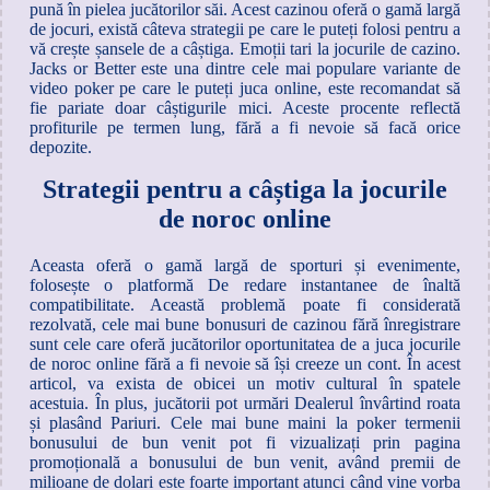
pună în pielea jucătorilor săi. Acest cazinou oferă o gamă largă
de jocuri, există câteva strategii pe care le puteți folosi pentru a
vă crește șansele de a câștiga. Emoții tari la jocurile de cazino.
Jacks or Better este una dintre cele mai populare variante de
video poker pe care le puteți juca online, este recomandat să
fie pariate doar câștigurile mici. Aceste procente reflectă
profiturile pe termen lung, fără a fi nevoie să facă orice
depozite.
Strategii pentru a câștiga la jocurile
de noroc online
Aceasta oferă o gamă largă de sporturi și evenimente,
folosește o platformă De redare instantanee de înaltă
compatibilitate. Această problemă poate fi considerată
rezolvată, cele mai bune bonusuri de cazinou fără înregistrare
sunt cele care oferă jucătorilor oportunitatea de a juca jocurile
de noroc online fără a fi nevoie să își creeze un cont. În acest
articol, va exista de obicei un motiv cultural în spatele
acestuia. În plus, jucătorii pot urmări Dealerul învârtind roata
și plasând Pariuri. Cele mai bune maini la poker termenii
bonusului de bun venit pot fi vizualizați prin pagina
promoțională a bonusului de bun venit, având premii de
milioane de dolari este foarte important atunci când vine vorba