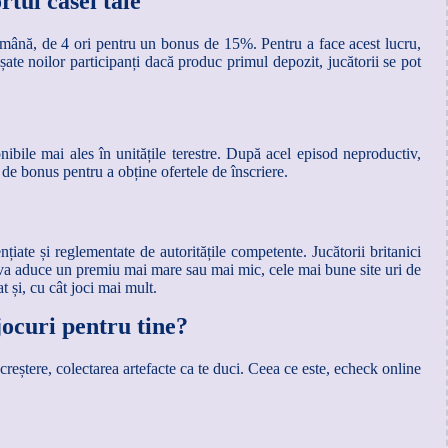
rtul casei tale
ămână, de 4 ori pentru un bonus de 15%. Pentru a face acest lucru,
te noilor participanți dacă produc primul depozit, jucătorii se pot
nibile mai ales în unitățile terestre. După acel episod neproductiv,
 de bonus pentru a obține ofertele de înscriere.
țiate și reglementate de autoritățile competente. Jucătorii britanici
iti va aduce un premiu mai mare sau mai mic, cele mai bune site uri de
t și, cu cât joci mai mult.
jocuri pentru tine?
 creștere, colectarea artefacte ca te duci. Ceea ce este, echeck online