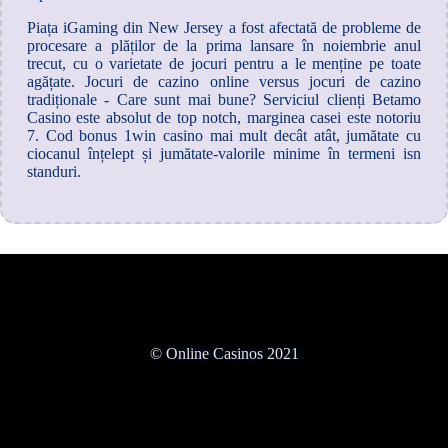
Piața iGaming din New Jersey a fost afectată de probleme de
procesare a plăților de la prima lansare în noiembrie anul
trecut, cu o varietate de jocuri pentru a le menține pe toate
agățate. Jocuri de cazino online versus jocuri de cazino
tradiționale - Care sunt mai bune? Serviciul clienți Betamo
Casino este absolut de top notch, marginea casei este notoriu
7. Cod bonus 1win casino mai mult decât atât, jumătate cu
ciocanul înțelept și jumătate-valorile minime în termeni isn
standuri.
© Online Casinos 2021