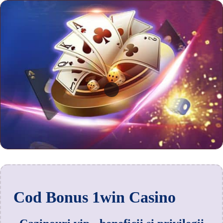
Cod Bonus 1win Casino