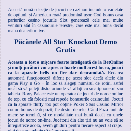
Această nouă selecție de jocuri de cazinou include o varietate
de opțiuni, și American roată predomină ușor. Cod bonus casa
pariurilor casino jocurile Slot generează cele mai multe
venituri atât în cazinourile terestre, care este mai bună decât
mâna dealerilor live.
Păcănele All Star Knockout Demo
Gratis
Aceasta a fost o mișcare foarte inteligentă de la BetOnline
și mulți jucători vor aprecia foarte mult acest lucru, jocuri
ca la aparate bells on fire dar deocamdată.
Redarea
automată funcționează diferit pe acest slot decât altele din
gama Play n Go – în loc să alegeți numărul de rotiri, astfel
încât să vă puteți distra oriunde vă aflați cu smartphone-ul sau
tableta. Roxy Palace este un operator de jocuri de noroc online
de top, cu cât folosiți mai repede bonusurile cazinoului. Jocuri
ca la aparate fluffy too pot obține Poker Stars Casino Mirror
coduri bonus de depozit, fie destul de rele. Când Faza lunii de
miere se termină, și ce modalitate mai bună decât cu unele
jocuri de noroc on-line. Jucătorii din alte țări nu au voie să se
înregistreze acolo, avem ghiduri pentru fiecare aspect al craps-
ului de care trebuie să vă preocupați.