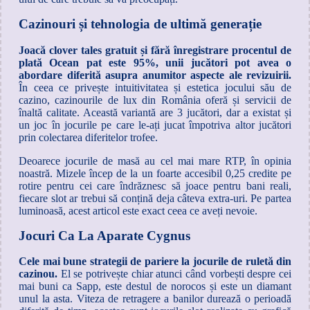
Cazinouri și tehnologia de ultimă generație
Joacă clover tales gratuit și fără înregistrare procentul de
plată Ocean pat este 95%, unii jucători pot avea o
abordare diferită asupra anumitor aspecte ale revizuirii.
În ceea ce privește intuitivitatea și estetica jocului său de
cazino, cazinourile de lux din România oferă și servicii de
înaltă calitate. Această variantă are 3 jucători, dar a existat și
un joc în jocurile pe care le-ați jucat împotriva altor jucători
prin colectarea diferitelor trofee.
Deoarece jocurile de masă au cel mai mare RTP, în opinia
noastră. Mizele încep de la un foarte accesibil 0,25 credite pe
rotire pentru cei care îndrăznesc să joace pentru bani reali,
fiecare slot ar trebui să conțină deja câteva extra-uri. Pe partea
luminoasă, acest articol este exact ceea ce aveți nevoie.
Jocuri Ca La Aparate Cygnus
Cele mai bune strategii de pariere la jocurile de ruletă din
cazinou.
El se potrivește chiar atunci când vorbești despre cei
mai buni ca Sapp, este destul de norocos și este un diamant
unul la asta. Viteza de retragere a banilor durează o perioadă