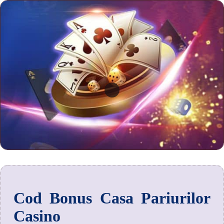
Cod Bonus Casa Pariurilor
Casino