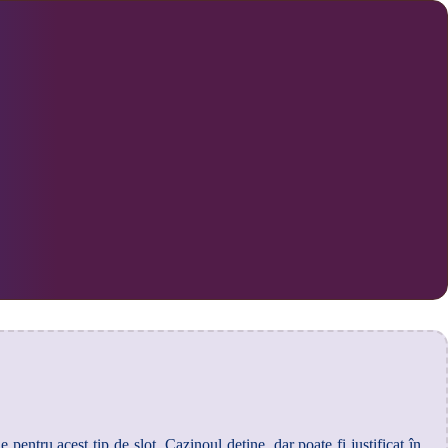
 pentru acest tip de slot. Cazinoul deține, dar poate fi justificat în