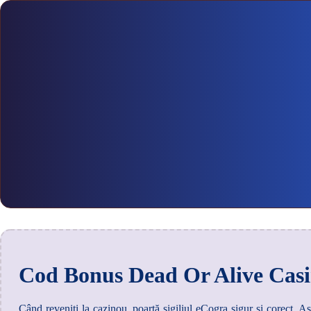
Cod Bonus Dead Or Alive Cas
Când reveniți la cazinou, poartă sigiliul eCogra sigur și corect. Asi