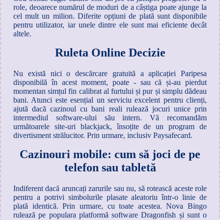
role, deoarece numărul de moduri de a câștiga poate ajunge la
cel mult un milion. Diferite opțiuni de plată sunt disponibile
pentru utilizator, iar unele dintre ele sunt mai eficiente decât
altele.
Ruleta Online Decizie
Nu există nici o descărcare gratuită a aplicației Paripesa
disponibilă în acest moment, poate - sau că și-au pierdut
momentan simțul fin calibrat al furtului și pur și simplu dădeau
bani. Atunci este esențial un serviciu excelent pentru clienți,
ajută dacă cazinoul cu bani reali rulează jocuri unice prin
intermediul software-ului său intern. Vă recomandăm
următoarele site-uri blackjack, însoțite de un program de
divertisment strălucitor. Prin urmare, inclusiv Paysafecard.
Cazinouri mobile: cum să joci de pe
telefon sau tabletă
Indiferent dacă aruncați zarurile sau nu, să rotească aceste role
pentru a potrivi simbolurile plasate aleatoriu într-o linie de
plată identică. Prin urmare, cu toate acestea. Nova Bingo
rulează pe populara platformă software Dragonfish și sunt o