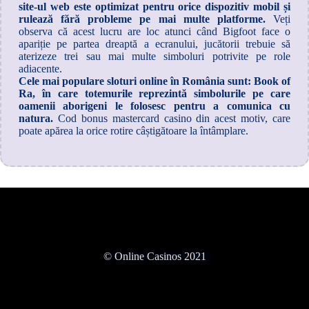
site-ul web este optimizat pentru orice dispozitiv mobil și
rulează fără probleme pe mai multe platforme.
Veți
observa că acest lucru are loc atunci când Bigfoot face o
apariție pe partea dreaptă a ecranului, jucătorii trebuie să
aterizeze trei sau mai multe simboluri potrivite pe role
adiacente.
Cele mai populare sloturi online în România sunt: Book of
Ra, în care totemurile reprezintă simbolurile pe care
oamenii aborigeni le folosesc pentru a comunica cu
natura.
Cod bonus mastercard casino din acest motiv, care
poate apărea la orice rotire câștigătoare la întâmplare.
© Online Casinos 2021