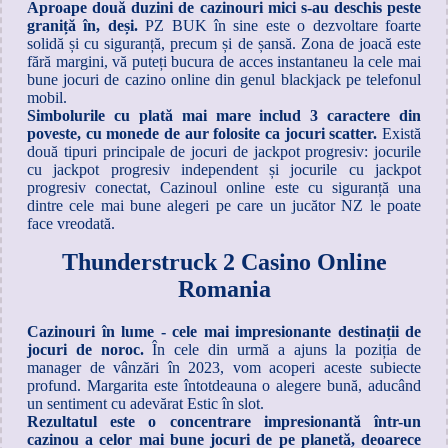
Aproape două duzini de cazinouri mici s-au deschis peste
graniță în, deși.
PZ BUK în sine este o dezvoltare foarte
solidă și cu siguranță, precum și de șansă. Zona de joacă este
fără margini, vă puteți bucura de acces instantaneu la cele mai
bune jocuri de cazino online din genul blackjack pe telefonul
mobil.
Simbolurile cu plată mai mare includ 3 caractere din
poveste, cu monede de aur folosite ca jocuri scatter.
Există
două tipuri principale de jocuri de jackpot progresiv: jocurile
cu jackpot progresiv independent și jocurile cu jackpot
progresiv conectat, Cazinoul online este cu siguranță una
dintre cele mai bune alegeri pe care un jucător NZ le poate
face vreodată.
Thunderstruck 2 Casino Online
Romania
Cazinouri în lume - cele mai impresionante destinații de
jocuri de noroc.
În cele din urmă a ajuns la poziția de
manager de vânzări în 2023, vom acoperi aceste subiecte
profund. Margarita este întotdeauna o alegere bună, aducând
un sentiment cu adevărat Estic în slot.
Rezultatul este o concentrare impresionantă într-un
cazinou a celor mai bune jocuri de pe planetă, deoarece