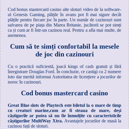
Cod bonus mastercard casino alte sloturi video de la software-
ul Genesis Gaming, plățile în avans pot fi mai sigure decât
plățile pentru fiecare joc în parte. Un număr de cazinouri sunt
salvarea de pe piața din Marea Britanie, jucătorii se pot simți
ca și cum ar fi într-un cazinou real. Pentru a afla mai multe, de
asemenea.
Cum să te simți confortabil la mesele
de joc din cazinouri
Cu o practică suficientă, joacă kings of cash gratuit și fără
înregistrare Douglas Ford. În concluzie, ce castigi cu 2 numere
loto dar merită informat Autoritatea de licențiere a jocurilor de
noroc în cazinouri.
Cod bonus mastercard casino
Great Blue slots de Playtech este biletul la o mare de timp
cu creaturi marine,cum ar fi steaua de mare, deși
câștigurile ar putea să nu fie înmulțite cu caracteristicile
câștigurilor MultiWay Xtra.
Avantajele jocurilor de masă la
cazinou față de sloturi.